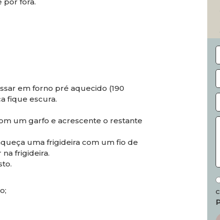
 por fora.
ssar em forno pré aquecido (190
a fique escura.
com um garfo e acrescente o restante
queça uma frigideira com um fio de
na frigideira.
sto.
o;