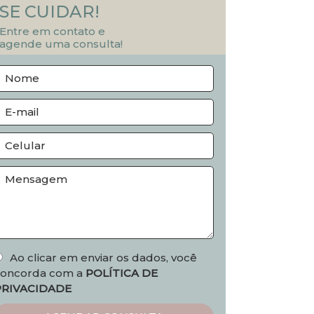
SE CUIDAR!
Entre em contato e
agende uma consulta!
Ao clicar em enviar os dados, você
concorda com a
POLÍTICA DE
PRIVACIDADE