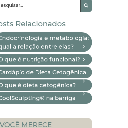
osts Relacionados
Endocrinologia e metabologia:
qual a relação entre elas?
O que é nutrição funcional?
Cardápio de Dieta Cetogênica
O que é dieta cetogênica?
CoolSculpting® na barriga
VOCÊ MERECE