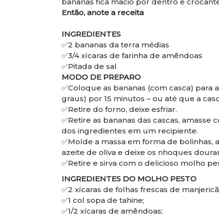
bananas fica macio por dentro e crocante
Então, anote a receita
⠀
INGREDIENTES
✅2 bananas da terra médias
✅3/4 xícaras de farinha de amêndoas
✅Pitada de sal
MODO DE PREPARO
✅Coloque as bananas (com casca) para a
graus) por 15 minutos – ou até que a casc
✅Retire do forno, deixe esfriar.
✅Retire as bananas das cascas, amasse 
dos ingredientes em um recipiente.
✅Molde a massa em forma de bolinhas, a
azeite de oliva e deixe os nhoques dourar 
✅Retire e sirva com o delicioso molho pe
INGREDIENTES DO MOLHO PESTO
✅2 xícaras de folhas frescas de manjericã
✅1 col sopa de tahine;
✅1/2 xícaras de amêndoas;