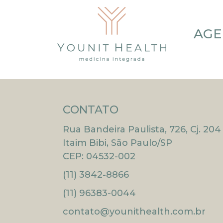
AGE
CONTATO
Rua Bandeira Paulista, 726, Cj. 204
Itaim Bibi, São Paulo/SP
CEP: 04532-002
(11) 3842-8866
(11) 96383-0044
contato@younithealth.com.br