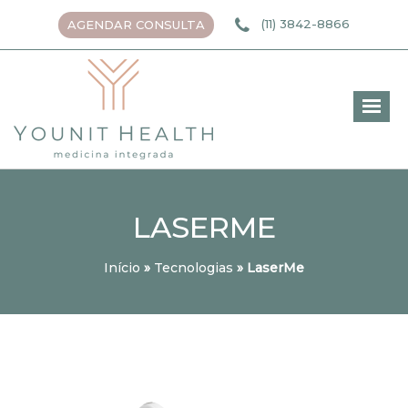
(11) 3842-8866
AGENDAR CONSULTA
LASERME
Início
»
Tecnologias
»
LaserMe