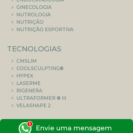
GINECOLOGIA
NUTROLOGIA
NUTRIÇÃO
NUTRIÇÃO ESPORTIVA
TECNOLOGIAS
CMSLIM
COOLSCULPTING®
HYPEX
LASERME
RIGENERA
ULTRAFORMER ® III
VELASHAPE 2
Envie uma mensagem
Todas as informações aqui publicadas têm cunho