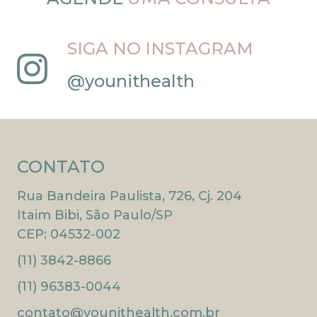
SIGA NO INSTAGRAM
@younithealth
CONTATO
Rua Bandeira Paulista, 726, Cj. 204
Itaim Bibi, São Paulo/SP
CEP: 04532-002
(11) 3842-8866
(11) 96383-0044
contato@younithealth.com.br