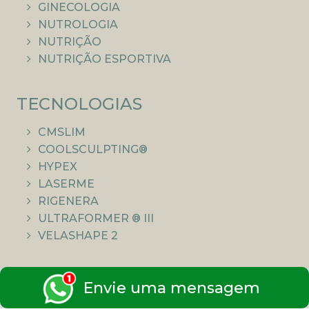
GINECOLOGIA
NUTROLOGIA
NUTRIÇÃO
NUTRIÇÃO ESPORTIVA
TECNOLOGIAS
CMSLIM
COOLSCULPTING®
HYPEX
LASERME
RIGENERA
ULTRAFORMER ® III
VELASHAPE 2
Envie uma mensagem
Todas as informações aqui publicadas têm cunho
educacional e são previamente analisadas pela