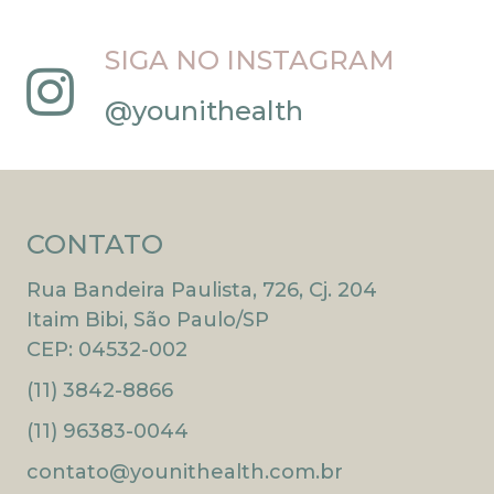
SIGA NO INSTAGRAM
@younithealth
CONTATO
Rua Bandeira Paulista, 726, Cj. 204
Itaim Bibi, São Paulo/SP
CEP: 04532-002
(11) 3842-8866
(11) 96383-0044
contato@younithealth.com.br