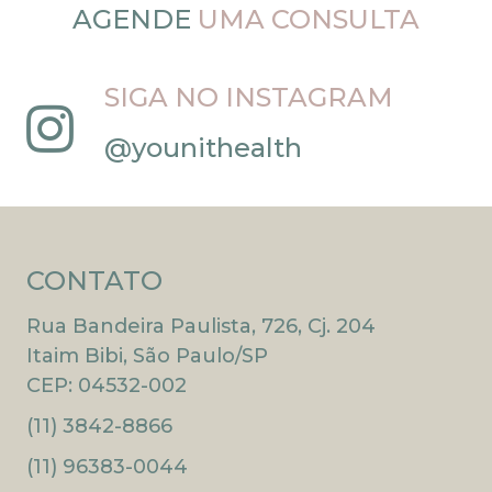
AGENDE
UMA CONSULTA
SIGA NO INSTAGRAM
@younithealth
CONTATO
Rua Bandeira Paulista, 726, Cj. 204
Itaim Bibi, São Paulo/SP
CEP: 04532-002
(11) 3842-8866
(11) 96383-0044