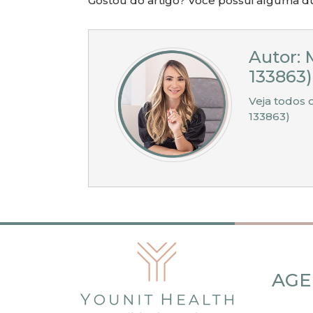
Gostou do artigo? Você possui alguma dú
Autor: 
133863)
Veja todos 
133863)
AGE