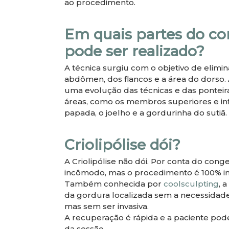
ao procedimento.
Em quais partes do c
pode ser realizado?
A técnica surgiu com o objetivo de elimi
abdômen, dos flancos e a área do dorso
uma evolução das técnicas e das ponteira
áreas, como os membros superiores e inf
papada, o joelho e a gordurinha do sutiã.
Criolipólise dói?
A Criolipólise não dói. Por conta do co
incômodo, mas o procedimento é 100% in
Também conhecida por
coolsculpting
, 
da gordura localizada sem a necessidade 
mas sem ser invasiva.
A recuperação é rápida e a paciente pode
da sessão.