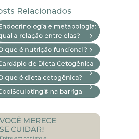
osts Relacionados
Endocrinologia e metabologia:
qual a relação entre elas?
O que é nutrição funcional?
Cardápio de Dieta Cetogênica
O que é dieta cetogênica?
CoolSculpting® na barriga
VOCÊ MERECE
SE CUIDAR!
Entre em contato e