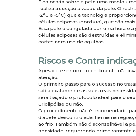
É colocada sobre a pele uma manta umede
realiza a sucção a vácuo da pele. O resf
-2°C e -5°C) que a tecnologia proporcion
células adiposas (gordura), que são mais s
Essa pele é congelada por uma hora e a g
células adiposas são destruídas e elimi
cortes nem uso de agulhas.
Riscos e Contra indicaç
Apesar de ser um procedimento não invas
atenção.
O primeiro passo para o sucesso no trat
saiba exatamente as suas reais necessid
será traçado o protocolo ideal para o seu
Criolipólise ou não.
O procedimento não é recomendado par
diabete descontrolada, hérnia na região, 
ao frio. Também não é aconselhável a p
obesidade, requerendo primeiramente a 